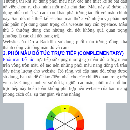
Thường thì khi sử dụng phối màu này, các nhà thiết kế sẽ bắt đầu
từ việc chọn ra cho mình một màu chủ đạo. Màu này sẽ được sử
dụng nhiều nhất và các màu khác phải tương tác tốt với màu chính
này. Sau đó, nhà thiết kế sẽ chọn màu thứ 2 với nhiệm vụ phân biệt
các phần nội dung quan trọng của website hay các typeface. Màu
thứ 3 thường dùng cho những chi tiết không quá quan trọng
(thường là các chi tiết trang trí).
Website của
Do a Backflip
sử dụng phối màu tương đồng khá
thành công với tông màu đỏ và cam.
3. PHỐI MÀU BỔ TÚC TRỰC TIẾP (COMPLEMENTARY)
Phối màu bổ túc
trực tiếp sử dụng những cặp màu đối xứng nhau
trên vòng tròn màu để tạo nên những phối màu năng động và tràn
đầy năng lượng cho website. Rõ ràng, với cặp màu đối xứng được
sử dụng, bạn rất dễ để tạo điểm nhất cho các chi tiết quan trọng trên
website. Cũng chính vì sự đối lập giữa các màu, phối màu bổ túc
trực tiếp này hoàn toàn không phù hợp nếu website của bạn mang
phong cách của sự thư giãn và nhẹ nhàng.