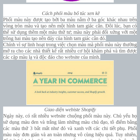
Cách phối màu bổ túc xen kẽ
Phối màu này được tạo bởi ba màu nằm ở ba góc khác nhau trên
vòng tròn màu và tạo nên một hình tam giác cân. Đôi lúc, bạn có
thể sử dụng thêm một màu thứ tư; màu này phải đối xứng với một
trông hai màu tạo nên đáy của hình tam giác cân đó.
Chính vì sự linh hoạt trong việc chọn màu mà phối màu này thường
mở ra cho các nhà thiết kế rất nhiều cơ hội khám phá và tìm được
các cặp màu lạ và độc đáo cho website của mình.
Giao diện webiste Shopify
Ngày này, có rất nhiều website chuộng phối màu này. Chủ yếu họ
sử dụng màu đen và trắng làm những màu chủ đạo, tô điểm bằng
các màu thứ 3 bắt mắt như đỏ và xanh với các chi tiết phụ. Phối
màu này đơn giản và an toàn nhưng vô cùng hiệu quả. Tuy nhiên,