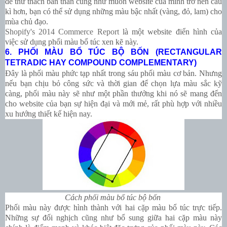
để thử thách bản thân cũng như muốn website của mình trở nên cầu
kì hơn, bạn có thể sử dụng những màu bậc nhất (vàng, đỏ, lam) cho
mùa chủ đạo.
Shopify's 2014 Commerce Report
là một website điển hình của
việc sử dụng phối màu bổ túc xen kẽ này.
6. PHỐI MÀU BỔ TÚC BỘ BỐN (RECTANGULAR
TETRADIC HAY COMPOUND COMPLEMENTARY)
Đây là phối màu phức tạp nhất trong sáu phối màu cơ bản. Nhưng
nếu bạn chịu bỏ công sức và thời gian để chọn lựa màu sắc kỹ
càng, phối màu này sẽ như một phần thưởng khi nó sẽ mang đến
cho website của bạn sự hiện đại và mới mẻ, rất phù hợp với nhiều
xu hướng thiết kế hiện nay.
Cách phối màu bổ túc bộ bốn
Phối màu này được hình thành với hai cặp màu bổ túc trực tiếp.
Những sự đối nghịch cũng như bổ sung giữa hai cặp màu này