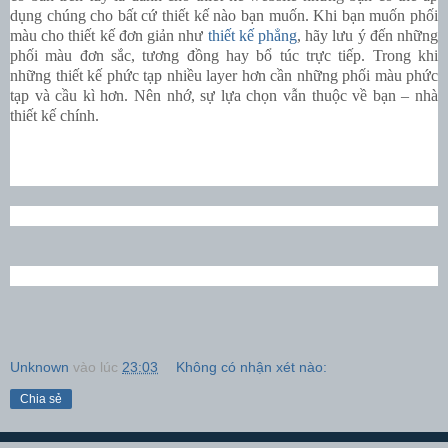
dụng chúng cho bất cứ thiết kế nào bạn muốn. Khi bạn muốn phối
màu cho thiết kế đơn giản như
thiết kế phẳng
, hãy lưu ý đến những
phối màu đơn sắc, tương đồng hay bổ túc trực tiếp. Trong khi
những thiết kế phức tạp nhiều layer hơn cần những phối màu phức
tạp và cầu kì hơn. Nên nhớ, sự lựa chọn vẫn thuộc về bạn – nhà
thiết kế chính.
Unknown
vào lúc
23:03
Không có nhận xét nào:
Chia sẻ