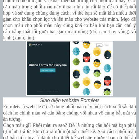
chính là điểm mạnh và khác biệt đặc trưng của phối màu này. Các
cặp màu trong phối màu này thoạt nhìn thì rất khó để có thể phối
hợp và sử dụng chúng đúng cách, vì thế bạn sẽ mất khá nhiều thời
gian cho khâu chọn lọc và lên màu cho website của mình. Mẹo để
chọn màu cho phối màu này cũng khá cơ bản khi bạn cần chú ý
cân bằng thật tốt giữa hai gam màu nóng (đỏ, cam hay vàng) và
lạnh (xanh, tím).
Giao diện website Formlets
Formlets
là website đã sử dụng phối màu này một cách xuất sắc khi
cách họ chỉnh màu và cân bằng chúng với nhau vô cùng bắt mắt và
ấn tượng.
Chọn màu gì? Phối màu ra sao? Đó là những câu hỏi mà bạn phải
tự mình trả lời khi cho ra đời một bản thiết kế. Sáu cách phối màu
cơ bản trên tuy là dành cho thiết kế website nhưng bạn có thể áp