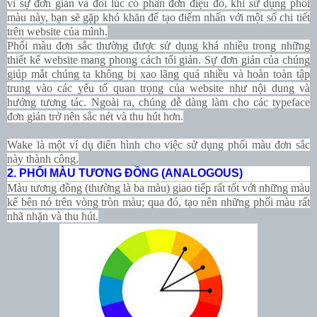
vì sự đơn giản và đôi lúc có phần đơn điệu đó, khi sử dụng phối
màu này, bạn sẽ gặp khó khăn để tạo điểm nhấn với một số chi tiết
trên website của mình.
Phối màu đơn sắc thường được sử dụng khá nhiều trong những
thiết kế website mang phong cách tối giản. Sự đơn giản của chúng
giúp mắt chúng ta không bị xao lãng quá nhiều và hoàn toàn tập
trung vào các yếu tố quan trọng của website như nội dung và
hướng tương tác. Ngoài ra, chúng dễ dàng làm cho các typeface
đơn giản trở nên sắc nét và thu hút hơn.
Wake
là một ví dụ điển hình cho việc sử dụng phối màu đơn sắc
này thành công.
2. PHỐI MÀU TƯƠNG ĐỒNG (ANALOGOUS)
Màu tương đồng (thường là ba màu) giao tiếp rất tốt với những màu
kế bên nó trên vòng tròn màu; qua đó, tạo nên những phối màu rất
nhã nhặn và thu hút.