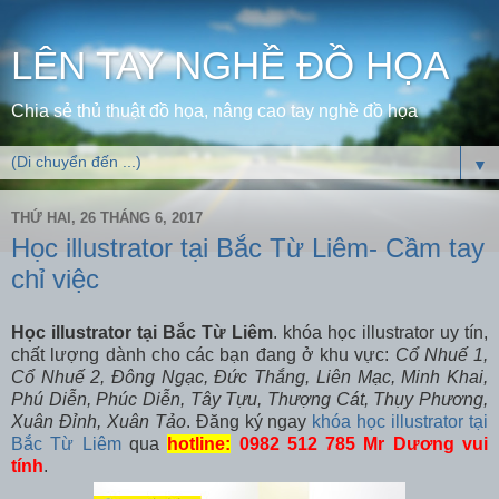
LÊN TAY NGHỀ ĐỒ HỌA
Chia sẻ thủ thuật đồ họa, nâng cao tay nghề đồ họa
▼
THỨ HAI, 26 THÁNG 6, 2017
Học illustrator tại Bắc Từ Liêm- Cầm tay
chỉ việc
Học illustrator tại Bắc Từ Liêm
. khóa học illustrator uy tín,
chất lượng dành cho các bạn đang ở khu vực:
Cổ Nhuế 1,
Cổ Nhuế 2, Đông Ngạc, Đức Thắng, Liên Mạc, Minh Khai,
Phú Diễn, Phúc Diễn, Tây Tựu, Thượng Cát, Thụy Phương,
Xuân Đỉnh, Xuân Tảo
. Đăng ký ngay
khóa học illustrator tại
Bắc Từ Liêm
qua
hotline:
0982 512 785 Mr Dương vui
tính
.