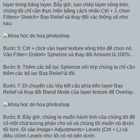
layer trong bảng layer. Bây giờ, sao chép layer vòng tròn,
chúng tôi chỉ cần thực hiện bằng cách nhấn Ctrl + J. chọn
Filters> Sketch> Bas Relief và thay đổi các thông số như
sau:
Bước 5: Ctrl + click vào layer texture vòng tròn để chọn nó.
Vào Filter> Distort> Spherize và thay đổi Amount là 100% .
Bước 6: Thêm các bộ lọc Spherize với lớp chúng ta chỉ cần
thêm các bộ lọc Bas Relief là tốt.
Bước 7: Di chuyển các lớp kết cấu phía trên layer Bas
Relief và thay đổi Blend Mode của layer texture để Overlay .
Bước 8: Bây giờ, chúng ta muốn hành tinh của chúng tôi để
có một chút tương phản cho nó và chúng tôi muốn nó được
tối hơn. Đi vào Image> Adjustments> Levels (Ctrl + L) và
điều chỉnh Levels như tôi có nó bên dưới.