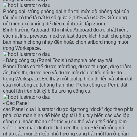
Phóng đại: Vùng phóng đại hiển thị mức độ phóng đại của
tài liệu có thể là bất kì số giữa 3,13% và 6400%. Sử dụng
nút menu xổ xuống để điều chỉnh xác lập zoom.
Định hướng Artboard: Khi nhiều Artboard được phát hiện,
các nút first, prevous, next và last được kích hoạt, cho phép
bạn nhanh chóng nhảy đến hoặc chọn artbord mong muốn
trong Workspace.
- Bảng công cụ (Panel Tools ) nằmphía bên tay trái.
Panel Tools có thể được mở rộng, được thu gọn, được làm
ẩn, hiển thị, được neo và được mở để đặt trôi nổi tự do
trong Workspace. Để thấy một tooltip hiển thị tên và phím tắt
của một công cụ (chẳng hạn như P cho công cụ Pen), đặt
chuột lên trên bất kỳ biểu tượng công cụ.
- Các Panel
các Panel của Illustrator được đặt trong “dock” dọc theo phía
phải của màn hình để biên tập tài liệu, tùy biến các xác lập
công cụ, hoàn thành các tác vụ cụ thể và cụ thể dòng làm
việc. Theo mặc định dock được thu gọn. Để mở rộng nó,
nhấp các mũi tên kép nhỏ hướng sang trái một lần ở phần