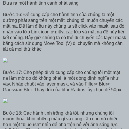
Đưa ra một hành tinh cạnh phát sáng
Bước 16: Để cung cấp cho hành tinh của chúng ta một
đường phát sáng trên một mặt, chúng tôi muốn chuyển các
mặt nạ. Để làm điều này chúng ta sẽ click vào mask, sau đó
nhấn vào lớp Link icon ở giữa các lớp và mặt nạ để hủy liên
kết chúng. Bây giờ chúng ta có thể di chuyển các layer mask
bằng cách sử dụng Move Tool (V) di chuyển mà không cần
tất cả mọi thứ khác.
Bước 17: Cho phép đi và cung cấp cho chúng tôi một mặt
nạ làm mờ do đó không phải là một dòng định nghĩa như
vậy. Nhấp chuột vào layer mask, và vào Filter> Blur>
Gaussian Blur. Thay đổi của blur Radius tùy chọn để 50px .
Bước 18: Các hành tinh trông khá tốt, nhưng chúng tôi
muốn thoát khỏi những màu gỉ và cung cấp cho nó nhiều
hơn một "blue-ish" nhìn để pha trộn nó với ánh sáng rực