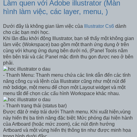
Làm quen với Adobe illustrator (Màn
hình làm việc, các layer, menu, )
Dưới đây là không gian làm việc của
Illustrator Cs6
dành
cho các bạn mới học.
Khi lần đầu khởi động Illustrator, bạn sẽ thấy một không gian
làm việc (Wokrspace) bao gồm một thanh ứng dụng ở trên
cùng với khung ứng dụng bên dưới nó, (Panel Tools nằm
trên bên trái và các Panel mặc định thu gọn được neo ở bên
phải.
- Thanh Menu: Thanh menu chứa các link dẫn đến các tính
năng công cụ và lệnh của Illustrator cũng như một nút để
mở bdidge, một menu để chọn một Layout widget và một
menu tắt để chọn các cấu hình Workspace khác nhau.
- Thanh trạng thái (status bar)
Được đặt ở mép trái dưới Thanh menu. Khi xuất hiện,vùng
này hiển thị ba tính năng đặc biệt: Mức phóng đại hiện hành
của Artboard (hoặc mức zoom), các nút định hướng
Artboard và một vùng hiển thị thông tin như được minh họa
trong hình dưới đây: