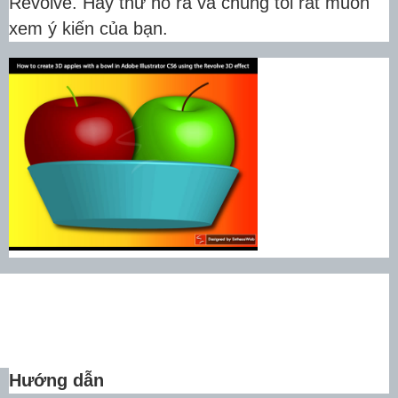
Revolve.
Hãy thử nó ra và chúng tôi rất muốn
xem ý kiến ​​của bạn.
Hướng dẫn