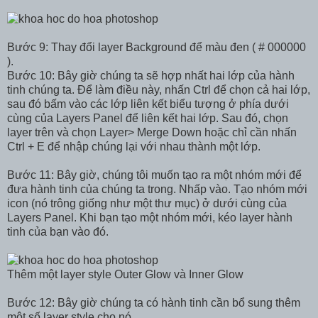
Bước 9: Thay đổi layer Background để màu đen ( # 000000
).
Bước 10: Bây giờ chúng ta sẽ hợp nhất hai lớp của hành
tinh chúng ta. Để làm điều này, nhấn Ctrl để chọn cả hai lớp,
sau đó bấm vào các lớp liên kết biểu tượng ở phía dưới
cùng của Layers Panel để liên kết hai lớp. Sau đó, chọn
layer trên và chọn Layer> Merge Down hoặc chỉ cần nhấn
Ctrl + E để nhập chúng lại với nhau thành một lớp.
Bước 11: Bây giờ, chúng tôi muốn tạo ra một nhóm mới để
đưa hành tinh của chúng ta trong. Nhấp vào. Tạo nhóm mới
icon (nó trông giống như một thư mục) ở dưới cùng của
Layers Panel. Khi bạn tạo một nhóm mới, kéo layer hành
tinh của bạn vào đó.
Thêm một layer style Outer Glow và Inner Glow
Bước 12: Bây giờ chúng ta có hành tinh cần bổ sung thêm
một số layer style cho nó.