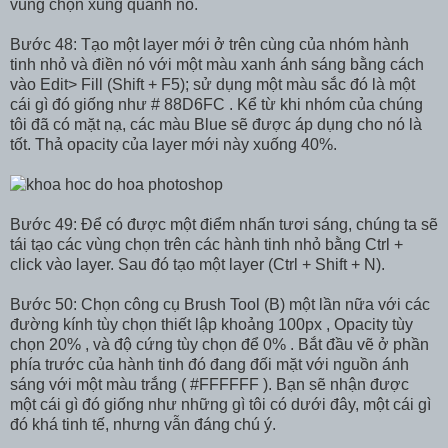
vùng chọn xung quanh nó.
Bước 48: Tạo một layer mới ở trên cùng của nhóm hành
tinh nhỏ và điền nó với một màu xanh ánh sáng bằng cách
vào Edit> Fill (Shift + F5); sử dụng một màu sắc đó là một
cái gì đó giống như # 88D6FC . Kể từ khi nhóm của chúng
tôi đã có mặt nạ, các màu Blue sẽ được áp dụng cho nó là
tốt. Thả opacity của layer mới này xuống 40%.
Bước 49: Để có được một điểm nhấn tươi sáng, chúng ta sẽ
tái tạo các vùng chọn trên các hành tinh nhỏ bằng Ctrl +
click vào layer. Sau đó tạo một layer (Ctrl + Shift + N).
Bước 50: Chọn công cụ Brush Tool (B) một lần nữa với các
đường kính tùy chọn thiết lập khoảng 100px , Opacity tùy
chọn 20% , và độ cứng tùy chọn để 0% . Bắt đầu vẽ ở phần
phía trước của hành tinh đó đang đối mặt với nguồn ánh
sáng với một màu trắng ( #FFFFFF ). Bạn sẽ nhận được
một cái gì đó giống như những gì tôi có dưới đây, một cái gì
đó khá tinh tế, nhưng vẫn đáng chú ý.