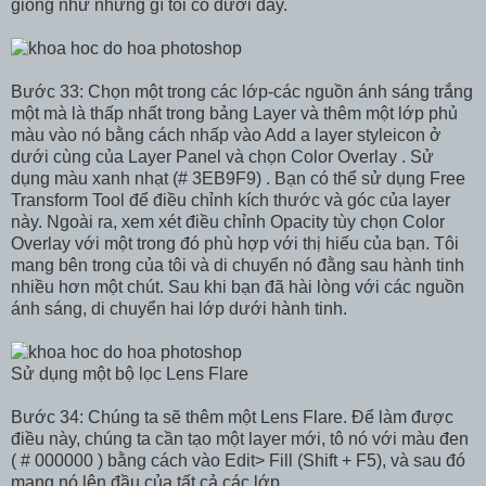
giống như những gì tôi có dưới đây.
Bước 33: Chọn một trong các lớp-các nguồn ánh sáng trắng
một mà là thấp nhất trong bảng Layer và thêm một lớp phủ
màu vào nó bằng cách nhấp vào Add a layer styleicon ở
dưới cùng của Layer Panel và chọn Color Overlay . Sử
dụng màu xanh nhạt (# 3EB9F9) . Bạn có thể sử dụng Free
Transform Tool để điều chỉnh kích thước và góc của layer
này. Ngoài ra, xem xét điều chỉnh Opacity tùy chọn Color
Overlay với một trong đó phù hợp với thị hiếu của bạn. Tôi
mang bên trong của tôi và di chuyển nó đằng sau hành tinh
nhiều hơn một chút. Sau khi bạn đã hài lòng với các nguồn
ánh sáng, di chuyển hai lớp dưới hành tinh.
Sử dụng một bộ lọc Lens Flare
Bước 34: Chúng ta sẽ thêm một Lens Flare. Để làm được
điều này, chúng ta cần tạo một layer mới, tô nó với màu đen
( # 000000 ) bằng cách vào Edit> Fill (Shift + F5), và sau đó
mang nó lên đầu của tất cả các lớp.