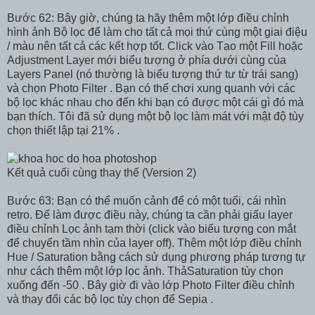
Bước 62: Bây giờ, chúng ta hãy thêm một lớp điều chỉnh
hình ảnh Bộ lọc để làm cho tất cả mọi thứ cùng một giai điệu
/ màu nên tất cả các kết hợp tốt. Click vào Tạo một Fill hoặc
Adjustment Layer mới biểu tượng ở phía dưới cùng của
Layers Panel (nó thường là biểu tượng thứ tư từ trái sang)
và chọn Photo Filter . Bạn có thể chơi xung quanh với các
bộ lọc khác nhau cho đến khi bạn có được một cái gì đó mà
bạn thích. Tôi đã sử dụng một bộ lọc làm mát với mật độ tùy
chọn thiết lập tại 21% .
Kết quả cuối cùng thay thế (Version 2)
Bước 63: Bạn có thể muốn cảnh để có một tuổi, cái nhìn
retro. Để làm được điều này, chúng ta cần phải giấu layer
điều chỉnh Lọc ảnh tạm thời (click vào biểu tượng con mắt
để chuyển tầm nhìn của layer off). Thêm một lớp điều chỉnh
Hue / Saturation bằng cách sử dụng phương pháp tương tự
như cách thêm một lớp lọc ảnh. ThảSaturation tùy chọn
xuống đến -50 . Bây giờ đi vào lớp Photo Filter điều chỉnh
và thay đổi các bộ lọc tùy chọn để Sepia .