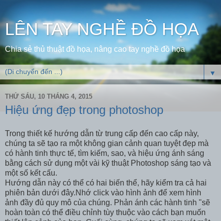
LÊN TAY NGHỀ ĐỒ HỌA
Chia sẻ thủ thuật đồ họa, nâng cao tay nghề đồ họa
▼
THỨ SÁU, 10 THÁNG 4, 2015
Hiệu ứng đẹp trong photoshop
Trong thiết kế hướng dẫn từ trung cấp đến cao cấp này,
chúng ta sẽ tạo ra một không gian cảnh quan tuyệt đẹp mà
có hành tinh thực tế, tìm kiếm, sao, và hiệu ứng ánh sáng
bằng cách sử dụng một vài kỹ thuật Photoshop sáng tạo và
một số kết cấu.
Hướng dẫn này có thể có hai biến thể, hãy kiểm tra cả hai
phiên bản dưới đây.Nhớ click vào hình ảnh để xem hình
ảnh đầy đủ quy mô của chúng. Phản ánh các hành tinh "sẽ
hoàn toàn có thể điều chỉnh tùy thuộc vào cách bạn muốn