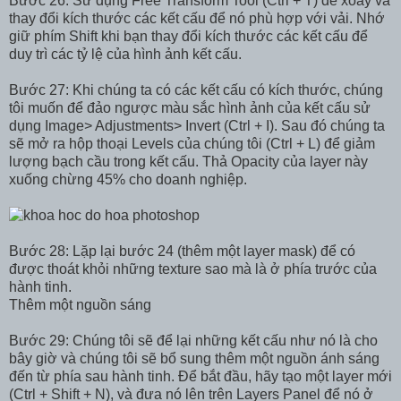
Bước 26: Sử dụng Free Transform Tool (Ctrl + T) để xoay và
thay đổi kích thước các kết cấu để nó phù hợp với vải. Nhớ
giữ phím Shift khi bạn thay đổi kích thước các kết cấu để
duy trì các tỷ lệ của hình ảnh kết cấu.
Bước 27: Khi chúng ta có các kết cấu có kích thước, chúng
tôi muốn để đảo ngược màu sắc hình ảnh của kết cấu sử
dụng Image> Adjustments> Invert (Ctrl + I). Sau đó chúng ta
sẽ mở ra hộp thoại Levels của chúng tôi (Ctrl + L) để giảm
lượng bạch cầu trong kết cấu. Thả Opacity của layer này
xuống chừng 45% cho doanh nghiệp.
Bước 28: Lặp lại bước 24 (thêm một layer mask) để có
được thoát khỏi những texture sao mà là ở phía trước của
hành tinh.
Thêm một nguồn sáng
Bước 29: Chúng tôi sẽ để lại những kết cấu như nó là cho
bây giờ và chúng tôi sẽ bổ sung thêm một nguồn ánh sáng
đến từ phía sau hành tinh. Để bắt đầu, hãy tạo một layer mới
(Ctrl + Shift + N), và đưa nó lên trên Layers Panel để nó ở