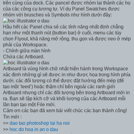
trên cùng của dock. Các pancel được nhóm lại thành các họ
của các công cụ tương tự. Ví dụ Panel Swatches được
nhóm với brusches và Symbols như hình dưới đây:
Hầu hết các Panel chia sẻ các tính năng nhất định chẳng
hạn như một thanh nút (button bar) ở cuối, menu các tùy
chọn Flyout, khả năng mở rộng, thu gọn và được neo ở mép
phải của Workspace.
- Chính giữa màn hình
Chứa các Artboard.
Artboard là vùng hình chữ nhật hiện hành trong Workspace
xác định những gì sẽ được in như được họa trong hình phía
dưới. các đối tượng có thể được đặt hướng đến mép (để
tạo một ‘leed’) hoặc thậm chí bên ngoài các ranh giới
Artboard nhưng chỉ các đối tượng bên trong Artboard mới in
ra. Bạn sẽ lập kích cỡ và khối lượng của các Artboard mỗi
lần bạn tạo một File mới.
Cảm ơn các bạn đã xem bài viết chúc các bạn thành công!
Tin mới :
>>
dao tao photoshop tai ha noi
>>
hoc do hoa in an o dau