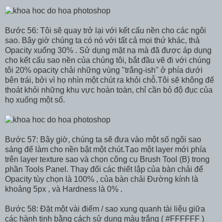
Bước 56: Tôi sẽ quay trở lại với kết cấu nền cho các ngôi
sao. Bây giờ chúng ta có nó với tất cả mọi thứ khác, thả
Opacity xuống 30% . Sử dụng mặt nạ mà đã được áp dụng
cho kết cấu sao nền của chúng tôi, bắt đầu vẽ đi với chúng
tôi 20% opacity chải những vùng "trắng-ish" ở phía dưới
bên trái, bởi vì họ nhìn một chút ra khỏi chỗ.Tôi sẽ không để
thoát khỏi những khu vực hoàn toàn, chỉ cần bỏ độ đục của
họ xuống một số.
Bước 57: Bây giờ, chúng ta sẽ đưa vào một số ngôi sao
sáng để làm cho nền bật một chút.Tạo một layer mới phía
trên layer texture sao và chọn công cụ Brush Tool (B) trong
phần Tools Panel. Thay đổi các thiết lập của bàn chải để
Opacity tùy chọn là 100% , của bàn chải Đường kính là
khoảng 5px , và Hardness là 0% .
Bước 58: Đặt một vài điểm / sao xung quanh tài liệu giữa
các hành tinh bằng cách sử dụng màu trắng ( #FFFFFF )