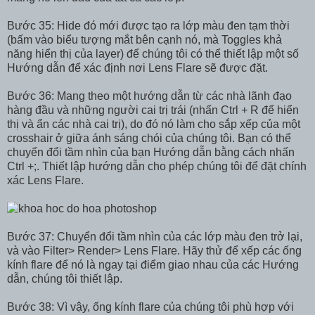
Bước 35: Hide đó mới được tạo ra lớp màu đen tạm thời
(bấm vào biểu tượng mắt bên cạnh nó, mà Toggles khả
năng hiển thị của layer) để chúng tôi có thể thiết lập một số
Hướng dẫn để xác định nơi Lens Flare sẽ được đặt.
Bước 36: Mang theo một hướng dẫn từ các nhà lãnh đạo
hàng đầu và những người cai trị trái (nhấn Ctrl + R để hiển
thị và ẩn các nhà cai trị), do đó nó làm cho sắp xếp của một
crosshair ở giữa ánh sáng chói của chúng tôi. Bạn có thể
chuyển đổi tầm nhìn của bạn Hướng dẫn bằng cách nhấn
Ctrl +;. Thiết lập hướng dẫn cho phép chúng tôi để đặt chính
xác Lens Flare.
Bước 37: Chuyển đổi tầm nhìn của các lớp màu đen trở lại,
và vào Filter> Render> Lens Flare. Hãy thử để xếp các ống
kính flare để nó là ngay tại điểm giao nhau của các Hướng
dẫn, chúng tôi thiết lập.
Bước 38: Vì vậy, ống kính flare của chúng tôi phù hợp với