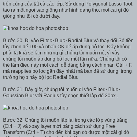
trên cùng của tất cả các lớp. Sử dụng Polygonal Lasso Tool,
tạo ra một ngôi sao giống như hình dạng thô, một cái gì đó
giống như tôi có dưới đây.
Bước 30: Đi vào Filter> Blur> Radial Blur và thay đổi Số tiền
tùy chọn để 100 và nhấn OK để áp dụng bộ lọc. Đây không
phải là khá sẽ làm những gì chúng tôi muốn nó, vì vậy
chúng tôi muốn áp dụng bộ lọc một lần nữa. Chúng tôi có
thể làm điều này một cách dễ dàng bằng cách nhấn Ctrl + F,
mà reapplies bộ lọc gần đây nhất mà bạn đã sử dụng, trong
trường hợp này bộ lọc Radial Blur.
Bước 31: Bây giờ, chúng tôi muốn đi vào Filter> Blur>
Gaussian Blur với Radius tùy chọn thiết lập để 20px .
Bước 32: Chúng tôi muốn lặp lại trong các lớp vùng trắng
(Ctrl + J) và xoay layer mới bằng cách sử dụng Free
Transform (Ctrl + T) cho đến khi bạn có được một cái gì đó