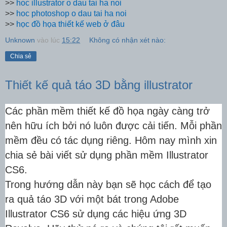
>>
hoc illustrator o dau tai ha noi
>>
hoc photoshop o dau tai ha noi
>>
học đồ họa thiết kế web ở đâu
Unknown
vào lúc
15:22
Không có nhận xét nào:
Chia sẻ
Thiết kế quả táo 3D bằng illustrator
Các phần mềm thiết kế đồ họa ngày càng trở
nên hữu ích bởi nó luôn được cải tiến. Mỗi phần
mềm đều có tác dụng riêng. Hôm nay mình xin
chia sẻ bài viết sử dụng phần mềm Illustrator
CS6.
Trong hướng dẫn này bạn sẽ học cách để tạo
ra quả táo 3D với một bát trong Adobe
Illustrator CS6 sử dụng các hiệu ứng 3D