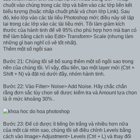
chuột vào chúng trong các lớp và bấm vào các lớp liên kết
biểu tượng (hoặc nhấp chuột phải và chọn lớp Link). Sau
đó, kéo lớp vào các tài liệu Photoshop mới; điều này sẽ lặp
lại trong các lớp vào các tài liệu mới. Tôi làm giảm kích
thước của hành tinh để về 95% cho phù hợp hơn mà bạn có
thể làm bằng cách vào Edit> Transform> Scale (nhưng làm
những gì bạn nghĩ có vẻ tốt nhất).
Thêm một số ngôi sao
Bước 21: Chúng tôi sẽ bổ sung thêm một số ngôi sao trong
nền của chúng tôi. Vì vậy, đầu tiên, tạo một layer mới (Ctrl +
Shift + N) và đặt nó dưới đây, nhóm hành tinh.
Bước 22: Vào Filter> Noise> Add Noise. Hãy chắc chắn
rằng đơn sắc tùy chọn sẽ được kiểm tra và Amount lựa chọn
là ở mức khoảng 30% .
Bước 23: Để có được ít tiếng ồn trắng và nhiều hơn nữa
của một cái nhìn sao, chúng tôi sẽ điều chỉnh Levels bằng
cách vào Image> Adjustment> Levels (Ctrl + L) và thay đổi