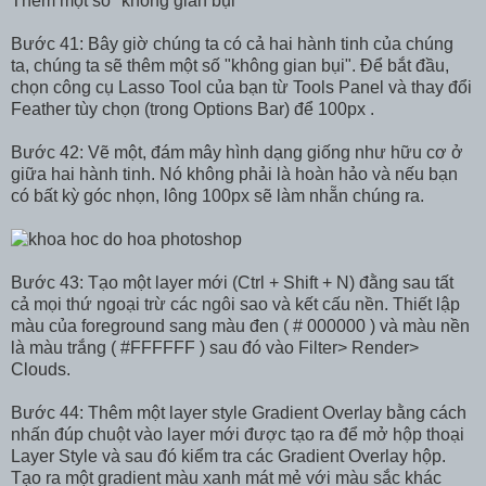
Thêm một số "không gian bụi"
Bước 41: Bây giờ chúng ta có cả hai hành tinh của chúng
ta, chúng ta sẽ thêm một số "không gian bụi". Để bắt đầu,
chọn công cụ Lasso Tool của bạn từ Tools Panel và thay đổi
Feather tùy chọn (trong Options Bar) để 100px .
Bước 42: Vẽ một, đám mây hình dạng giống như hữu cơ ở
giữa hai hành tinh. Nó không phải là hoàn hảo và nếu bạn
có bất kỳ góc nhọn, lông 100px sẽ làm nhẵn chúng ra.
Bước 43: Tạo một layer mới (Ctrl + Shift + N) đằng sau tất
cả mọi thứ ngoại trừ các ngôi sao và kết cấu nền. Thiết lập
màu của foreground sang màu đen ( # 000000 ) và màu nền
là màu trắng ( #FFFFFF ) sau đó vào Filter> Render>
Clouds.
Bước 44: Thêm một layer style Gradient Overlay bằng cách
nhấn đúp chuột vào layer mới được tạo ra để mở hộp thoại
Layer Style và sau đó kiểm tra các Gradient Overlay hộp.
Tạo ra một gradient màu xanh mát mẻ với màu sắc khác