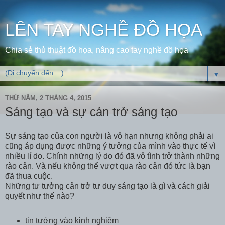
LÊN TAY NGHỀ ĐỒ HỌA
Chia sẻ thủ thuật đồ họa, nâng cao tay nghề đồ họa
▼
THỨ NĂM, 2 THÁNG 4, 2015
Sáng tạo và sự cản trở sáng tạo
Sự sáng tạo của con người là vô hạn nhưng không phải ai
cũng áp dụng được những ý tưởng của mình vào thực tế vì
nhiều lí do. Chính những lý do đó đã vô tình trở thành những
rào cản. Và nếu không thể vượt qua rào cản đó tức là bạn
đã thua cuộc.
Những tư tưởng cản trở tư duy sáng tạo là gì và cách giải
quyết như thế nào?
tin tưởng vào kinh nghiệm