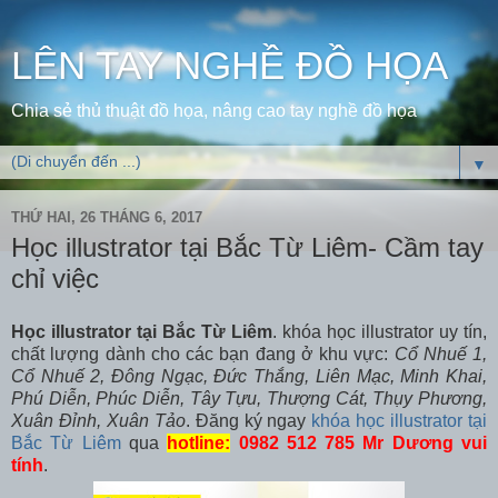
LÊN TAY NGHỀ ĐỒ HỌA
Chia sẻ thủ thuật đồ họa, nâng cao tay nghề đồ họa
▼
THỨ HAI, 26 THÁNG 6, 2017
Học illustrator tại Bắc Từ Liêm- Cầm tay
chỉ việc
Học illustrator tại Bắc Từ Liêm
. khóa học illustrator uy tín,
chất lượng dành cho các bạn đang ở khu vực:
Cổ Nhuế 1,
Cổ Nhuế 2, Đông Ngạc, Đức Thắng, Liên Mạc, Minh Khai,
Phú Diễn, Phúc Diễn, Tây Tựu, Thượng Cát, Thụy Phương,
Xuân Đỉnh, Xuân Tảo
. Đăng ký ngay
khóa học illustrator tại
Bắc Từ Liêm
qua
hotline:
0982 512 785 Mr Dương vui
tính
.